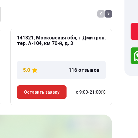
141821, Московская обл, г Дмитров,
141
тер. А-104, км 70-й, д. 3
Дол
дом
5.0
116 отзывов
5
с 9:00-21:00
Оставить заявку
О