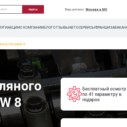
Ваш регион:
Москва и МО
Найти
ЛУГИ
АКЦИИ
О КОМПАНИИ
БЛОГ
ОТЗЫВЫ
АВТОСЕРВИСЫ
ФРАНШИЗА
ВАКАН
ФИЛЬТРА BMW 8
ляного
Бесплатный осмотр
по 41 параметру в
W 8
подарок