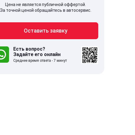
Цена не является публичной оффертой.
За точной ценой обращайтесь в автосервис.
Оставить заявку
707, Московская обл,
141607, Москов
гопрудный г, Береговой проезд,
Волоколамское
 5
Есть вопрос?
Задайте его онлайн
Среднее время ответа - 7 минут
.0
332 отзыва
5.0
с 9:00-21:00
ставить заявку
Оставить зая