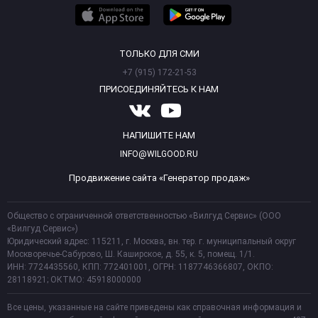
ТОЛЬКО ДЛЯ СМИ
+7 (915) 172-21-53
ПРИСОЕДИНЯЙТЕСЬ К НАМ
НАПИШИТЕ НАМ
INFO@WILGOOD.RU
Продвижение сайта «Генератор продаж»
Общество с ограниченной ответственностью «Вилгуд Сервис» (ООО
«Вилгуд Сервис»)
Юридический адрес: 115211, г. Москва, вн. тер. г. муниципальный округ
Москворечье-Сабурово, Ш. Каширское, д. 55, к. 5, помещ. 1/1.
ИНН: 7724435560, КПП: 772401001, ОГРН: 1187746366807, ОКПО:
28118921; ОКТМО: 45918000000
Все цены, указанные на сайте приведены как справочная информация и