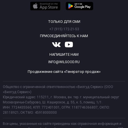
ТОЛЬКО ДЛЯ СМИ
+7 (915) 172-21-53
ПРИСОЕДИНЯЙТЕСЬ К НАМ
НАПИШИТЕ НАМ
INFO@WILGOOD.RU
Продвижение сайта «Генератор продаж»
Общество с ограниченной ответственностью «Вилгуд Сервис» (ООО
«Вилгуд Сервис»)
Юридический адрес: 115211, г. Москва, вн. тер. г. муниципальный округ
Москворечье-Сабурово, Ш. Каширское, д. 55, к. 5, помещ. 1/1.
ИНН: 7724435560, КПП: 772401001, ОГРН: 1187746366807, ОКПО:
28118921; ОКТМО: 45918000000
Все цены, указанные на сайте приведены как справочная информация и