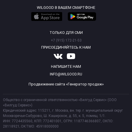
WILGOOD В ВАШЕМ СМАРТФОНЕ
ТОЛЬКО ДЛЯ СМИ
+7 (915) 172-21-53
ПРИСОЕДИНЯЙТЕСЬ К НАМ
НАПИШИТЕ НАМ
INFO@WILGOOD.RU
Продвижение сайта «Генератор продаж»
Общество с ограниченной ответственностью «Вилгуд Сервис» (ООО
«Вилгуд Сервис»)
Юридический адрес: 115211, г. Москва, вн. тер. г. муниципальный округ
Москворечье-Сабурово, Ш. Каширское, д. 55, к. 5, помещ. 1/1.
ИНН: 7724435560, КПП: 772401001, ОГРН: 1187746366807, ОКПО:
28118921; ОКТМО: 45918000000