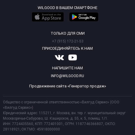
WILGOOD В ВАШЕМ СМАРТФОНЕ
ТОЛЬКО ДЛЯ СМИ
+7 (915) 172-21-53
ПРИСОЕДИНЯЙТЕСЬ К НАМ
НАПИШИТЕ НАМ
INFO@WILGOOD.RU
Продвижение сайта «Генератор продаж»
Общество с ограниченной ответственностью «Вилгуд Сервис» (ООО
«Вилгуд Сервис»)
Юридический адрес: 115211, г. Москва, вн. тер. г. муниципальный округ
Москворечье-Сабурово, Ш. Каширское, д. 55, к. 5, помещ. 1/1.
ИНН: 7724435560, КПП: 772401001, ОГРН: 1187746366807, ОКПО:
28118921; ОКТМО: 45918000000