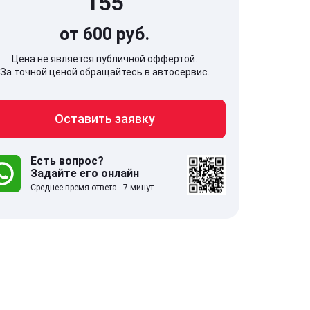
155
от 600 руб.
Цена не является публичной оффертой.
За точной ценой обращайтесь в автосервис.
707, Московская обл,
141607, Москов
Оставить заявку
гопрудный г, Береговой проезд,
Волоколамское
 5
Есть вопрос?
Задайте его онлайн
.0
332 отзыва
5.0
Среднее время ответа - 7 минут
с 9:00-21:00
ставить заявку
Оставить зая