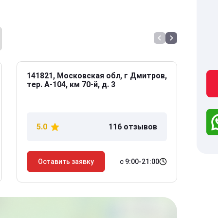
141821, Московская обл, г Дмитров,
141
тер. А-104, км 70-й, д. 3
Дол
дом
5.0
116 отзывов
5
с 9:00-21:00
Оставить заявку
О