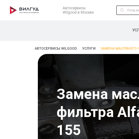
Автосервисы
Wilgood в Москве
УС
АВТОСЕРВИСЫ WILGOOD
УСЛУГИ
ЗАМЕНА МАСЛЯНОГО Ф
Замена мас
фильтра Al
155