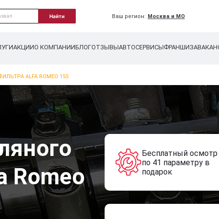
Ваш регион:
Москва и МО
Найти
ЛУГИ
АКЦИИ
О КОМПАНИИ
БЛОГ
ОТЗЫВЫ
АВТОСЕРВИСЫ
ФРАНШИЗА
ВАКАН
ИЛЬТРА ALFA ROMEO 155
ляного
Бесплатный осмотр
по 41 параметру в
fa Romeo
подарок