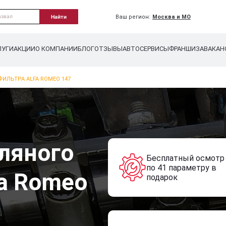
Ваш регион:
Москва и МО
Найти
ЛУГИ
АКЦИИ
О КОМПАНИИ
БЛОГ
ОТЗЫВЫ
АВТОСЕРВИСЫ
ФРАНШИЗА
ВАКАН
ИЛЬТРА ALFA ROMEO 147
ляного
Бесплатный осмотр
по 41 параметру в
fa Romeo
подарок