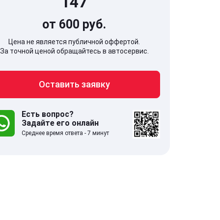
147
от 600 руб.
Цена не является публичной оффертой.
За точной ценой обращайтесь в автосервис.
707, Московская обл,
141607, Москов
Оставить заявку
гопрудный г, Береговой проезд,
Волоколамское
 5
Есть вопрос?
Задайте его онлайн
.0
332 отзыва
5.0
Среднее время ответа - 7 минут
с 9:00-21:00
ставить заявку
Оставить зая