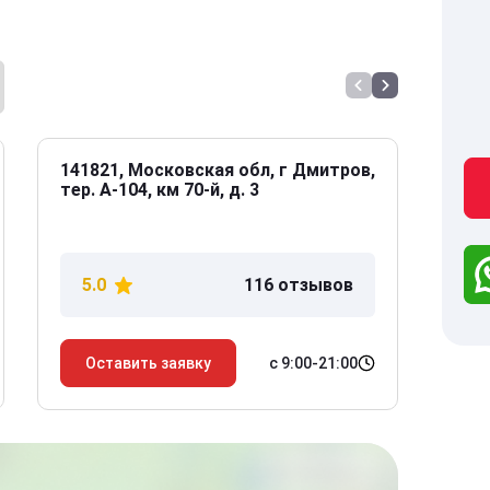
141821, Московская обл, г Дмитров,
141
тер. А-104, км 70-й, д. 3
Дол
дом
5.0
116 отзывов
5
с 9:00-21:00
Оставить заявку
О