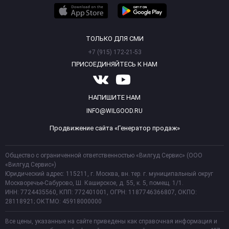
ТОЛЬКО ДЛЯ СМИ
+7 (915) 172-21-53
ПРИСОЕДИНЯЙТЕСЬ К НАМ
НАПИШИТЕ НАМ
INFO@WILGOOD.RU
Продвижение сайта «Генератор продаж»
Общество с ограниченной ответственностью «Вилгуд Сервис» (ООО
«Вилгуд Сервис»)
Юридический адрес: 115211, г. Москва, вн. тер. г. муниципальный округ
Москворечье-Сабурово, Ш. Каширское, д. 55, к. 5, помещ. 1/1.
ИНН: 7724435560, КПП: 772401001, ОГРН: 1187746366807, ОКПО:
28118921; ОКТМО: 45918000000
Все цены, указанные на сайте приведены как справочная информация и