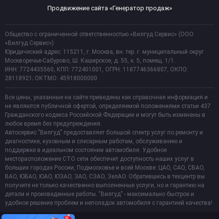
Продвижение сайта «Генератор продаж»
Общество с ограниченной ответственностью «Вилгуд Сервис» (ООО
«Вилгуд Сервис»)
Юридический адрес: 115211, г. Москва, вн. тер. г. муниципальный округ
Москворечье-Сабурово, Ш. Каширское, д. 55, к. 5, помещ. 1/1.
ИНН: 7724435560, КПП: 772401001, ОГРН: 1187746366807, ОКПО:
28118921; ОКТМО: 45918000000
Все цены, указанные на сайте приведены как справочная информация и
не являются публичной офертой, определяемой положениями статьи 437
Гражданского кодекса Российской Федерации и могут быть изменены в
любое время без предупреждения.
Автосервис "Вилгуд" предоставляет большой спектр услуг по ремонту и
диагностике, кузовным и слесарным работам, обслуживанию и
поддержке в идеальном состоянии автомобиля. Удобное
месторасположение СТО сети обеспечит доступность наших услуг в
больших городах России, Подмосковье и всей Москве: ЦАО, САО, СВАО,
ВАО, ЮВАО, ЮАО, ЮЗАО, ЗАО, СЗАО, ЗелАО. Обратившись в техцентр вы
получите не только качественно выполненные услуги, но и гарантию на
детали и произведенные работы. "Вилгуд" - максимально быстрое и
удобное решение проблем и неполадок автомобиля с гарантией качества!