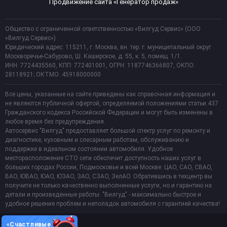
Продвижение сайта «Генератор продаж»
Общество с ограниченной ответственностью «Вилгуд Сервис» (ООО
«Вилгуд Сервис»)
Юридический адрес: 115211, г. Москва, вн. тер. г. муниципальный округ
Москворечье-Сабурово, Ш. Каширское, д. 55, к. 5, помещ. 1/1.
ИНН: 7724435560, КПП: 772401001, ОГРН: 1187746366807, ОКПО:
28118921; ОКТМО: 45918000000
Все цены, указанные на сайте приведены как справочная информация и
не являются публичной офертой, определяемой положениями статьи 437
Гражданского кодекса Российской Федерации и могут быть изменены в
любое время без предупреждения.
Автосервис "Вилгуд" предоставляет большой спектр услуг по ремонту и
диагностике, кузовным и слесарным работам, обслуживанию и
поддержке в идеальном состоянии автомобиля. Удобное
месторасположение СТО сети обеспечит доступность наших услуг в
больших городах России, Подмосковье и всей Москве: ЦАО, САО, СВАО,
ВАО, ЮВАО, ЮАО, ЮЗАО, ЗАО, СЗАО, ЗелАО. Обратившись в техцентр вы
получите не только качественно выполненные услуги, но и гарантию на
детали и произведенные работы. "Вилгуд" - максимально быстрое и
удобное решение проблем и неполадок автомобиля с гарантией качества!
«Счастливые