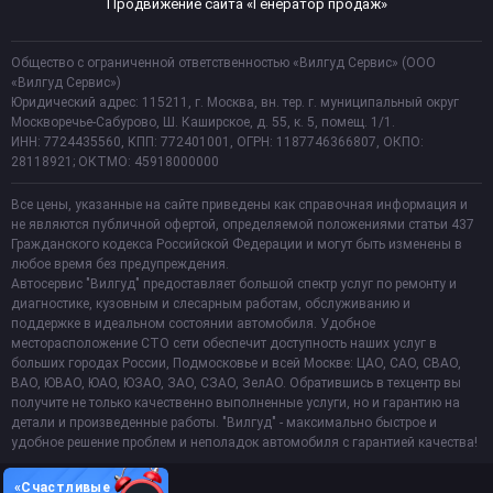
Продвижение сайта «Генератор продаж»
Общество с ограниченной ответственностью «Вилгуд Сервис» (ООО
«Вилгуд Сервис»)
Юридический адрес: 115211, г. Москва, вн. тер. г. муниципальный округ
Москворечье-Сабурово, Ш. Каширское, д. 55, к. 5, помещ. 1/1.
ИНН: 7724435560, КПП: 772401001, ОГРН: 1187746366807, ОКПО:
28118921; ОКТМО: 45918000000
Все цены, указанные на сайте приведены как справочная информация и
не являются публичной офертой, определяемой положениями статьи 437
Гражданского кодекса Российской Федерации и могут быть изменены в
любое время без предупреждения.
Автосервис "Вилгуд" предоставляет большой спектр услуг по ремонту и
диагностике, кузовным и слесарным работам, обслуживанию и
поддержке в идеальном состоянии автомобиля. Удобное
месторасположение СТО сети обеспечит доступность наших услуг в
больших городах России, Подмосковье и всей Москве: ЦАО, САО, СВАО,
ВАО, ЮВАО, ЮАО, ЮЗАО, ЗАО, СЗАО, ЗелАО. Обратившись в техцентр вы
получите не только качественно выполненные услуги, но и гарантию на
детали и произведенные работы. "Вилгуд" - максимально быстрое и
удобное решение проблем и неполадок автомобиля с гарантией качества!
«Счастливые