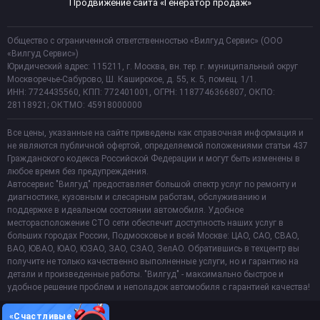
Продвижение сайта «Генератор продаж»
Общество с ограниченной ответственностью «Вилгуд Сервис» (ООО
«Вилгуд Сервис»)
Юридический адрес: 115211, г. Москва, вн. тер. г. муниципальный округ
Москворечье-Сабурово, Ш. Каширское, д. 55, к. 5, помещ. 1/1.
ИНН: 7724435560, КПП: 772401001, ОГРН: 1187746366807, ОКПО:
28118921; ОКТМО: 45918000000
Все цены, указанные на сайте приведены как справочная информация и
не являются публичной офертой, определяемой положениями статьи 437
Гражданского кодекса Российской Федерации и могут быть изменены в
любое время без предупреждения.
Автосервис "Вилгуд" предоставляет большой спектр услуг по ремонту и
диагностике, кузовным и слесарным работам, обслуживанию и
поддержке в идеальном состоянии автомобиля. Удобное
месторасположение СТО сети обеспечит доступность наших услуг в
больших городах России, Подмосковье и всей Москве: ЦАО, САО, СВАО,
ВАО, ЮВАО, ЮАО, ЮЗАО, ЗАО, СЗАО, ЗелАО. Обратившись в техцентр вы
получите не только качественно выполненные услуги, но и гарантию на
детали и произведенные работы. "Вилгуд" - максимально быстрое и
удобное решение проблем и неполадок автомобиля с гарантией качества!
«Счастливые