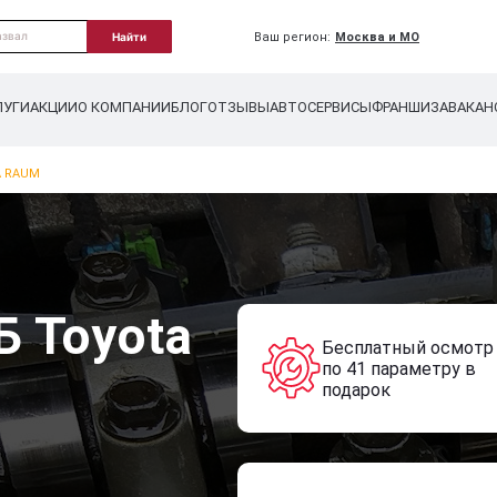
Ваш регион:
Москва и МО
Найти
ЛУГИ
АКЦИИ
О КОМПАНИИ
БЛОГ
ОТЗЫВЫ
АВТОСЕРВИСЫ
ФРАНШИЗА
ВАКАН
A RAUM
Б Toyota
Бесплатный осмотр
по 41 параметру в
подарок