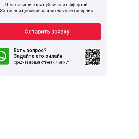
Цена не является публичной оффертой.
За точной ценой обращайтесь в автосервис.
Оставить заявку
707, Московская обл,
141607, Москов
гопрудный г, Береговой проезд,
Волоколамское
 5
Есть вопрос?
Задайте его онлайн
Среднее время ответа - 7 минут
.0
332 отзыва
5.0
с 9:00-21:00
ставить заявку
Оставить зая