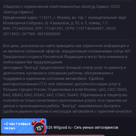
Общество с ограниченной ответственностью «Вилгуд Сервис» (ООО
«Вилгуд Сервис»)
Юридический адрес: 115211, г. Москва, вн. тер. г. муниципальный округ
Москворечье-Сабурово, Ш. Каширское, д. 55, к. 5, помещ. 1/1.
ИНН: 7724435560, КПП: 772401001, ОГРН: 1187746366807, ОКПО:
28118921; ОКТМО: 45918000000
Все цены, указанные на сайте приведены как справочная информация и
не являются публичной офертой, определяемой положениями статьи 437
Гражданского кодекса Российской Федерации и могут быть изменены в
любое время без предупреждения.
Автосервис "Вилгуд" предоставляет большой спектр услуг по ремонту и
диагностике, кузовным и слесарным работам, обслуживанию и
поддержке в идеальном состоянии автомобиля. Удобное
месторасположение СТО сети обеспечит доступность наших услуг в
больших городах России, Подмосковье и всей Москве: ЦАО, САО, СВАО,
ВАО, ЮВАО, ЮАО, ЮЗАО, ЗАО, СЗАО, ЗелАО. Обратившись в техцентр вы
получите не только качественно выполненные услуги, но и гарантию на
детали и произведенные работы. "Вилгуд" - максимально быстрое и
удобное решение проблем и неполадок автомобиля с гарантией качества!
«Счастливые
Copyright 2011-2026 Wilgood.ru - Сеть умных автосервисов
часы»