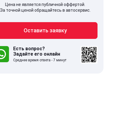
Цена не является публичной оффертой.
За точной ценой обращайтесь в автосервис.
Оставить заявку
707, Московская обл,
141607, Москов
гопрудный г, Береговой проезд,
Волоколамское
 5
Есть вопрос?
Задайте его онлайн
Среднее время ответа - 7 минут
.0
332 отзыва
5.0
с 9:00-21:00
ставить заявку
Оставить зая