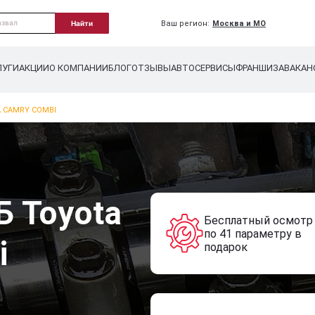
Ваш регион:
Москва и МО
Найти
ЛУГИ
АКЦИИ
О КОМПАНИИ
БЛОГ
ОТЗЫВЫ
АВТОСЕРВИСЫ
ФРАНШИЗА
ВАКАН
 CAMRY COMBI
Б Toyota
Бесплатный осмотр
по 41 параметру в
i
подарок