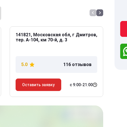
141821, Московская обл, г Дмитров,
141
тер. А-104, км 70-й, д. 3
Дол
дом
5.0
116 отзывов
5
с 9:00-21:00
Оставить заявку
О