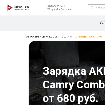
Автосервисы
Wilgood в Москве
УС
АВТОСЕРВИСЫ WILGOOD
УСЛУГИ
ЗАРЯДКА АКБ TOYOTA
Зарядка АК
Camry Comb
от 680 руб.