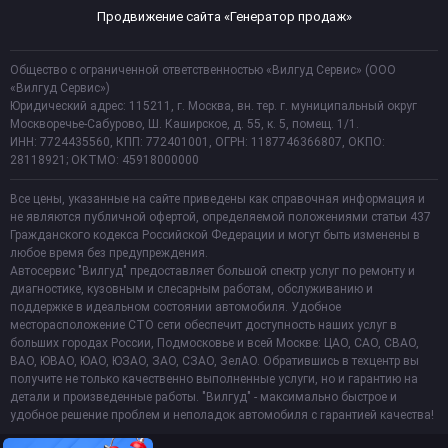
Продвижение сайта «Генератор продаж»
Общество с ограниченной ответственностью «Вилгуд Сервис» (ООО
«Вилгуд Сервис»)
Юридический адрес: 115211, г. Москва, вн. тер. г. муниципальный округ
Москворечье-Сабурово, Ш. Каширское, д. 55, к. 5, помещ. 1/1.
ИНН: 7724435560, КПП: 772401001, ОГРН: 1187746366807, ОКПО:
28118921; ОКТМО: 45918000000
Все цены, указанные на сайте приведены как справочная информация и
не являются публичной офертой, определяемой положениями статьи 437
Гражданского кодекса Российской Федерации и могут быть изменены в
любое время без предупреждения.
Автосервис "Вилгуд" предоставляет большой спектр услуг по ремонту и
диагностике, кузовным и слесарным работам, обслуживанию и
поддержке в идеальном состоянии автомобиля. Удобное
месторасположение СТО сети обеспечит доступность наших услуг в
больших городах России, Подмосковье и всей Москве: ЦАО, САО, СВАО,
ВАО, ЮВАО, ЮАО, ЮЗАО, ЗАО, СЗАО, ЗелАО. Обратившись в техцентр вы
получите не только качественно выполненные услуги, но и гарантию на
детали и произведенные работы. "Вилгуд" - максимально быстрое и
удобное решение проблем и неполадок автомобиля с гарантией качества!