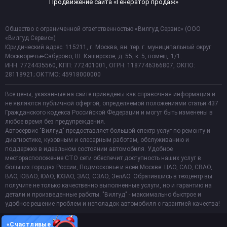
Продвижение сайта «Генератор продаж»
Общество с ограниченной ответственностью «Вилгуд Сервис» (ООО
«Вилгуд Сервис»)
Юридический адрес: 115211, г. Москва, вн. тер. г. муниципальный округ
Москворечье-Сабурово, Ш. Каширское, д. 55, к. 5, помещ. 1/1.
ИНН: 7724435560, КПП: 772401001, ОГРН: 1187746366807, ОКПО:
28118921; ОКТМО: 45918000000
Все цены, указанные на сайте приведены как справочная информация и
не являются публичной офертой, определяемой положениями статьи 437
Гражданского кодекса Российской Федерации и могут быть изменены в
любое время без предупреждения.
Автосервис "Вилгуд" предоставляет большой спектр услуг по ремонту и
диагностике, кузовным и слесарным работам, обслуживанию и
поддержке в идеальном состоянии автомобиля. Удобное
месторасположение СТО сети обеспечит доступность наших услуг в
больших городах России, Подмосковье и всей Москве: ЦАО, САО, СВАО,
ВАО, ЮВАО, ЮАО, ЮЗАО, ЗАО, СЗАО, ЗелАО. Обратившись в техцентр вы
получите не только качественно выполненные услуги, но и гарантию на
детали и произведенные работы. "Вилгуд" - максимально быстрое и
удобное решение проблем и неполадок автомобиля с гарантией качества!
«Счастливые