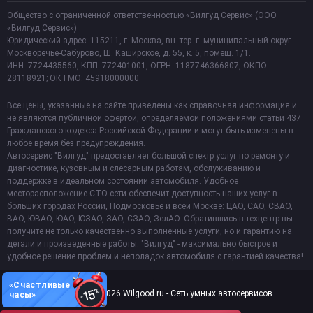
Общество с ограниченной ответственностью «Вилгуд Сервис» (ООО
«Вилгуд Сервис»)
Юридический адрес: 115211, г. Москва, вн. тер. г. муниципальный округ
Москворечье-Сабурово, Ш. Каширское, д. 55, к. 5, помещ. 1/1.
ИНН: 7724435560, КПП: 772401001, ОГРН: 1187746366807, ОКПО:
28118921; ОКТМО: 45918000000
Все цены, указанные на сайте приведены как справочная информация и
не являются публичной офертой, определяемой положениями статьи 437
Гражданского кодекса Российской Федерации и могут быть изменены в
любое время без предупреждения.
Автосервис "Вилгуд" предоставляет большой спектр услуг по ремонту и
диагностике, кузовным и слесарным работам, обслуживанию и
поддержке в идеальном состоянии автомобиля. Удобное
месторасположение СТО сети обеспечит доступность наших услуг в
больших городах России, Подмосковье и всей Москве: ЦАО, САО, СВАО,
ВАО, ЮВАО, ЮАО, ЮЗАО, ЗАО, СЗАО, ЗелАО. Обратившись в техцентр вы
получите не только качественно выполненные услуги, но и гарантию на
детали и произведенные работы. "Вилгуд" - максимально быстрое и
удобное решение проблем и неполадок автомобиля с гарантией качества!
«Счастливые
Copyright 2011-2026 Wilgood.ru - Сеть умных автосервисов
часы»