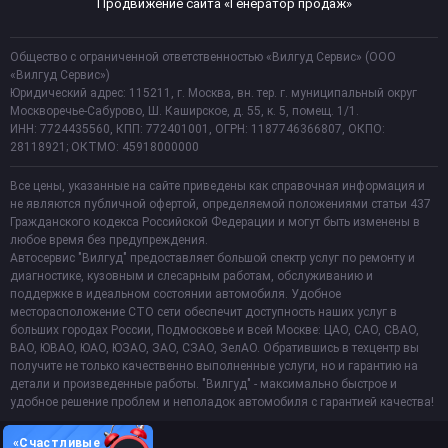
Продвижение сайта «Генератор продаж»
Общество с ограниченной ответственностью «Вилгуд Сервис» (ООО
«Вилгуд Сервис»)
Юридический адрес: 115211, г. Москва, вн. тер. г. муниципальный округ
Москворечье-Сабурово, Ш. Каширское, д. 55, к. 5, помещ. 1/1.
ИНН: 7724435560, КПП: 772401001, ОГРН: 1187746366807, ОКПО:
28118921; ОКТМО: 45918000000
Все цены, указанные на сайте приведены как справочная информация и
не являются публичной офертой, определяемой положениями статьи 437
Гражданского кодекса Российской Федерации и могут быть изменены в
любое время без предупреждения.
Автосервис "Вилгуд" предоставляет большой спектр услуг по ремонту и
диагностике, кузовным и слесарным работам, обслуживанию и
поддержке в идеальном состоянии автомобиля. Удобное
месторасположение СТО сети обеспечит доступность наших услуг в
больших городах России, Подмосковье и всей Москве: ЦАО, САО, СВАО,
ВАО, ЮВАО, ЮАО, ЮЗАО, ЗАО, СЗАО, ЗелАО. Обратившись в техцентр вы
получите не только качественно выполненные услуги, но и гарантию на
детали и произведенные работы. "Вилгуд" - максимально быстрое и
удобное решение проблем и неполадок автомобиля с гарантией качества!
«Счастливые