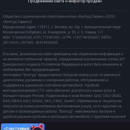
Продвижение сайта «Генератор продаж»
Общество с ограниченной ответственностью «Вилгуд Сервис» (ООО
«Вилгуд Сервис»)
Юридический адрес: 115211, г. Москва, вн. тер. г. муниципальный округ
Москворечье-Сабурово, Ш. Каширское, д. 55, к. 5, помещ. 1/1.
ИНН: 7724435560, КПП: 772401001, ОГРН: 1187746366807, ОКПО:
28118921; ОКТМО: 45918000000
Все цены, указанные на сайте приведены как справочная информация и
не являются публичной офертой, определяемой положениями статьи 437
Гражданского кодекса Российской Федерации и могут быть изменены в
любое время без предупреждения.
Автосервис "Вилгуд" предоставляет большой спектр услуг по ремонту и
диагностике, кузовным и слесарным работам, обслуживанию и
поддержке в идеальном состоянии автомобиля. Удобное
месторасположение СТО сети обеспечит доступность наших услуг в
больших городах России, Подмосковье и всей Москве: ЦАО, САО, СВАО,
ВАО, ЮВАО, ЮАО, ЮЗАО, ЗАО, СЗАО, ЗелАО. Обратившись в техцентр вы
получите не только качественно выполненные услуги, но и гарантию на
детали и произведенные работы. "Вилгуд" - максимально быстрое и
удобное решение проблем и неполадок автомобиля с гарантией качества!
«Счастливые