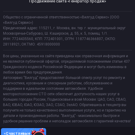
Продвижение сайта «Генератор продаж»
Общество с ограниченной ответственностью «Вилгуд Сервис» (ООО
«Вилгуд Сервис»)
Юридический адрес: 115211, г. Москва, вн. тер. г. муниципальный округ
Москворечье-Сабурово, Ш. Каширское, д. 55, к. 5, помещ. 1/1.
ИНН: 7724435560, КПП: 772401001, ОГРН: 1187746366807, ОКПО:
28118921; ОКТМО: 45918000000
Все цены, указанные на сайте приведены как справочная информация и
не являются публичной офертой, определяемой положениями статьи 437
Гражданского кодекса Российской Федерации и могут быть изменены в
любое время без предупреждения.
Автосервис "Вилгуд" предоставляет большой спектр услуг по ремонту и
диагностике, кузовным и слесарным работам, обслуживанию и
поддержке в идеальном состоянии автомобиля. Удобное
месторасположение СТО сети обеспечит доступность наших услуг в
больших городах России, Подмосковье и всей Москве: ЦАО, САО, СВАО,
ВАО, ЮВАО, ЮАО, ЮЗАО, ЗАО, СЗАО, ЗелАО. Обратившись в техцентр вы
получите не только качественно выполненные услуги, но и гарантию на
детали и произведенные работы. "Вилгуд" - максимально быстрое и
удобное решение проблем и неполадок автомобиля с гарантией качества!
«Счастливые