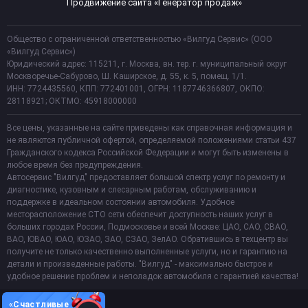
Продвижение сайта «Генератор продаж»
Общество с ограниченной ответственностью «Вилгуд Сервис» (ООО
«Вилгуд Сервис»)
Юридический адрес: 115211, г. Москва, вн. тер. г. муниципальный округ
Москворечье-Сабурово, Ш. Каширское, д. 55, к. 5, помещ. 1/1.
ИНН: 7724435560, КПП: 772401001, ОГРН: 1187746366807, ОКПО:
28118921; ОКТМО: 45918000000
Все цены, указанные на сайте приведены как справочная информация и
не являются публичной офертой, определяемой положениями статьи 437
Гражданского кодекса Российской Федерации и могут быть изменены в
любое время без предупреждения.
Автосервис "Вилгуд" предоставляет большой спектр услуг по ремонту и
диагностике, кузовным и слесарным работам, обслуживанию и
поддержке в идеальном состоянии автомобиля. Удобное
месторасположение СТО сети обеспечит доступность наших услуг в
больших городах России, Подмосковье и всей Москве: ЦАО, САО, СВАО,
ВАО, ЮВАО, ЮАО, ЮЗАО, ЗАО, СЗАО, ЗелАО. Обратившись в техцентр вы
получите не только качественно выполненные услуги, но и гарантию на
детали и произведенные работы. "Вилгуд" - максимально быстрое и
удобное решение проблем и неполадок автомобиля с гарантией качества!
«Счастливые