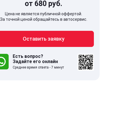
от 680 руб.
Цена не является публичной оффертой.
За точной ценой обращайтесь в автосервис.
Оставить заявку
707, Московская обл,
141607, Москов
гопрудный г, Береговой проезд,
Волоколамское
 5
Есть вопрос?
Задайте его онлайн
Среднее время ответа - 7 минут
.0
332 отзыва
5.0
с 9:00-21:00
ставить заявку
Оставить зая