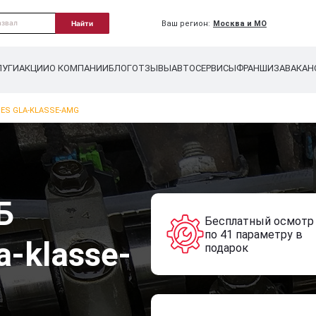
Ваш регион:
Москва и МО
Найти
ЛУГИ
АКЦИИ
О КОМПАНИИ
БЛОГ
ОТЗЫВЫ
АВТОСЕРВИСЫ
ФРАНШИЗА
ВАКАН
ES GLA-KLASSE-AMG
Б
Бесплатный осмотр
по 41 параметру в
a-klasse-
подарок