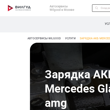
Автосервисы
Wilgood в Москве
УС
АВТОСЕРВИСЫ WILGOOD
УСЛУГИ
ЗАРЯДКА АКБ MERCED
Зарядка АК
Mercedes Gl
amg