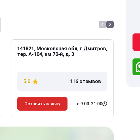
141821, Московская обл, г Дмитров,
141
тер. А-104, км 70-й, д. 3
Дол
дом
5.0
116 отзывов
5
с 9:00-21:00
Оставить заявку
О