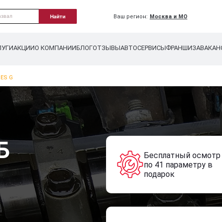
Ваш регион:
Москва и МО
Найти
ЛУГИ
АКЦИИ
О КОМПАНИИ
БЛОГ
ОТЗЫВЫ
АВТОСЕРВИСЫ
ФРАНШИЗА
ВАКАН
ES G
Б
Бесплатный осмотр
по 41 параметру в
подарок