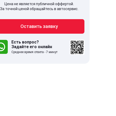
Цена не является публичной оффертой.
За точной ценой обращайтесь в автосервис.
Оставить заявку
707, Московская обл,
141607, Москов
гопрудный г, Береговой проезд,
Волоколамское
 5
Есть вопрос?
Задайте его онлайн
Среднее время ответа - 7 минут
.0
332 отзыва
5.0
с 9:00-21:00
ставить заявку
Оставить зая