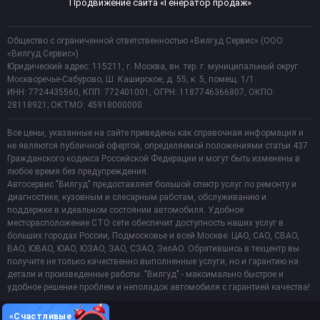
Продвижение сайта «Генератор продаж»
Общество с ограниченной ответственностью «Вилгуд Сервис» (ООО
«Вилгуд Сервис»)
Юридический адрес: 115211, г. Москва, вн. тер. г. муниципальный округ
Москворечье-Сабурово, Ш. Каширское, д. 55, к. 5, помещ. 1/1.
ИНН: 7724435560, КПП: 772401001, ОГРН: 1187746366807, ОКПО:
28118921; ОКТМО: 45918000000
Все цены, указанные на сайте приведены как справочная информация и
не являются публичной офертой, определяемой положениями статьи 437
Гражданского кодекса Российской Федерации и могут быть изменены в
любое время без предупреждения.
Автосервис "Вилгуд" предоставляет большой спектр услуг по ремонту и
диагностике, кузовным и слесарным работам, обслуживанию и
поддержке в идеальном состоянии автомобиля. Удобное
месторасположение СТО сети обеспечит доступность наших услуг в
больших городах России, Подмосковье и всей Москве: ЦАО, САО, СВАО,
ВАО, ЮВАО, ЮАО, ЮЗАО, ЗАО, СЗАО, ЗелАО. Обратившись в техцентр вы
получите не только качественно выполненные услуги, но и гарантию на
детали и произведенные работы. "Вилгуд" - максимально быстрое и
удобное решение проблем и неполадок автомобиля с гарантией качества!
«Счастливые