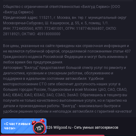
Общество с ограниченной ответственностью «Вилгуд Сервис» (ООО
«Вилгуд Сервис»)
Юридический адрес: 115211, г. Москва, вн. тер. г. муниципальный округ
Москворечье-Сабурово, Ш. Каширское, д. 55, к. 5, помещ. 1/1.
ИНН: 7724435560, КПП: 772401001, ОГРН: 1187746366807, ОКПО:
28118921; ОКТМО: 45918000000
Все цены, указанные на сайте приведены как справочная информация и
не являются публичной офертой, определяемой положениями статьи 437
Гражданского кодекса Российской Федерации и могут быть изменены в
любое время без предупреждения.
Автосервис "Вилгуд" предоставляет большой спектр услуг по ремонту и
диагностике, кузовным и слесарным работам, обслуживанию и
поддержке в идеальном состоянии автомобиля. Удобное
месторасположение СТО сети обеспечит доступность наших услуг в
больших городах России, Подмосковье и всей Москве: ЦАО, САО, СВАО,
ВАО, ЮВАО, ЮАО, ЮЗАО, ЗАО, СЗАО, ЗелАО. Обратившись в техцентр вы
получите не только качественно выполненные услуги, но и гарантию на
детали и произведенные работы. "Вилгуд" - максимально быстрое и
удобное решение проблем и неполадок автомобиля с гарантией качества!
«Счастливые
Copyright 2011-2026 Wilgood.ru - Сеть умных автосервисов
часы»