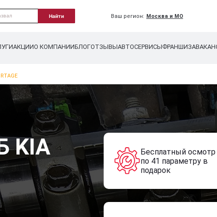
Ваш регион:
Москва и МО
Найти
ЛУГИ
АКЦИИ
О КОМПАНИИ
БЛОГ
ОТЗЫВЫ
АВТОСЕРВИСЫ
ФРАНШИЗА
ВАКАН
ORTAGE
Б KIA
Бесплатный осмотр
по 41 параметру в
подарок