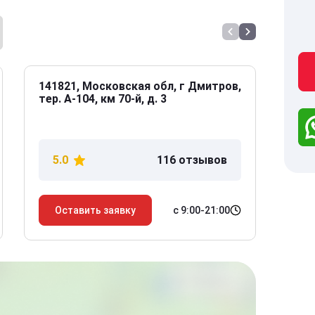
141821, Московская обл, г Дмитров,
141
тер. А-104, км 70-й, д. 3
Дол
дом
5.0
116 отзывов
5
с 9:00-21:00
Оставить заявку
О