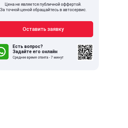
Цена не является публичной оффертой.
За точной ценой обращайтесь в автосервис.
Оставить заявку
707, Московская обл,
141607, Москов
гопрудный г, Береговой проезд,
Волоколамское
 5
Есть вопрос?
Задайте его онлайн
Среднее время ответа - 7 минут
.0
332 отзыва
5.0
с 9:00-21:00
ставить заявку
Оставить зая