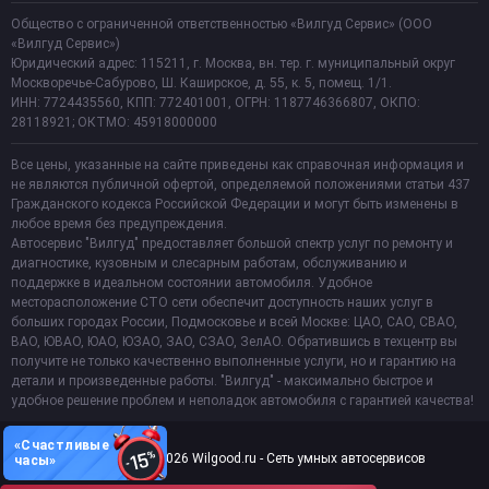
Общество с ограниченной ответственностью «Вилгуд Сервис» (ООО
«Вилгуд Сервис»)
Юридический адрес: 115211, г. Москва, вн. тер. г. муниципальный округ
Москворечье-Сабурово, Ш. Каширское, д. 55, к. 5, помещ. 1/1.
ИНН: 7724435560, КПП: 772401001, ОГРН: 1187746366807, ОКПО:
28118921; ОКТМО: 45918000000
Все цены, указанные на сайте приведены как справочная информация и
не являются публичной офертой, определяемой положениями статьи 437
Гражданского кодекса Российской Федерации и могут быть изменены в
любое время без предупреждения.
Автосервис "Вилгуд" предоставляет большой спектр услуг по ремонту и
диагностике, кузовным и слесарным работам, обслуживанию и
поддержке в идеальном состоянии автомобиля. Удобное
месторасположение СТО сети обеспечит доступность наших услуг в
больших городах России, Подмосковье и всей Москве: ЦАО, САО, СВАО,
ВАО, ЮВАО, ЮАО, ЮЗАО, ЗАО, СЗАО, ЗелАО. Обратившись в техцентр вы
получите не только качественно выполненные услуги, но и гарантию на
детали и произведенные работы. "Вилгуд" - максимально быстрое и
удобное решение проблем и неполадок автомобиля с гарантией качества!
«Счастливые
Copyright 2011-2026 Wilgood.ru - Сеть умных автосервисов
часы»