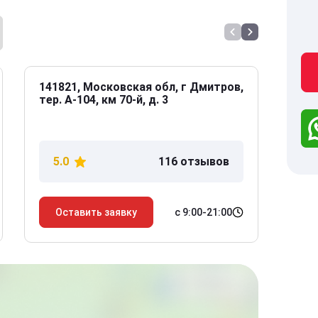
141821, Московская обл, г Дмитров,
141
тер. А-104, км 70-й, д. 3
Дол
дом
5.0
116 отзывов
5
с 9:00-21:00
Оставить заявку
О