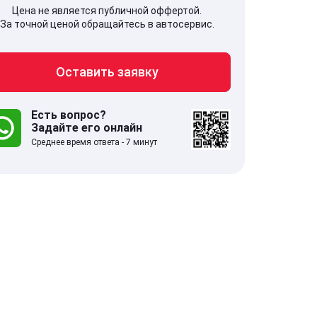
Цена не является публичной оффертой.
За точной ценой обращайтесь в автосервис.
Оставить заявку
707, Московская обл,
141607, Москов
гопрудный г, Береговой проезд,
Волоколамское
 5
Есть вопрос?
Задайте его онлайн
Среднее время ответа - 7 минут
.0
332 отзыва
5.0
с 9:00-21:00
ставить заявку
Оставить зая