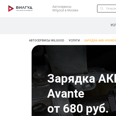
Автосервисы
Wilgood в Москве
УС
АВТОСЕРВИСЫ WILGOOD
УСЛУГИ
ЗАРЯДКА АКБ HYUNDA
Зарядка АК
Avante
от 680 руб.