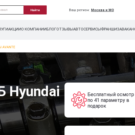
Ваш регион:
Москва и МО
Найти
ЛУГИ
АКЦИИ
О КОМПАНИИ
БЛОГ
ОТЗЫВЫ
АВТОСЕРВИСЫ
ФРАНШИЗА
ВАКАН
I AVANTE
Б Hyundai
Бесплатный осмотр
по 41 параметру в
подарок