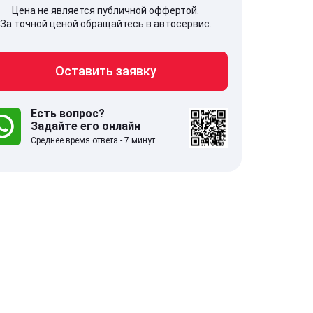
Цена не является публичной оффертой.
За точной ценой обращайтесь в автосервис.
Оставить заявку
707, Московская обл,
141607, Москов
гопрудный г, Береговой проезд,
Волоколамское
 5
Есть вопрос?
Задайте его онлайн
Среднее время ответа - 7 минут
.0
332 отзыва
5.0
с 9:00-21:00
ставить заявку
Оставить зая