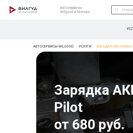
Автосервисы
Wilgood в Москве
УС
АВТОСЕРВИСЫ WILGOOD
УСЛУГИ
ЗАРЯДКА АКБ HONDA 
Зарядка АК
Pilot
от 680 руб.