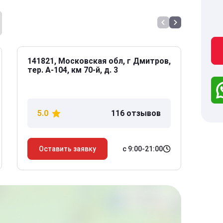
141821, Московская обл, г Дмитров,
141
тер. А-104, км 70-й, д. 3
Дол
дом
5.0
116 отзывов
5
с 9:00-21:00
Оставить заявку
О