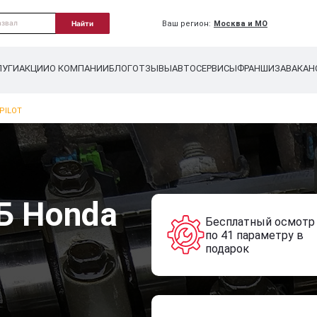
Ваш регион:
Москва и МО
Найти
ЛУГИ
АКЦИИ
О КОМПАНИИ
БЛОГ
ОТЗЫВЫ
АВТОСЕРВИСЫ
ФРАНШИЗА
ВАКАН
PILOT
Б Honda
Бесплатный осмотр
по 41 параметру в
подарок