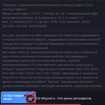
Общество с ограниченной ответственностью «Вилгуд Сервис» (ООО
«Вилгуд Сервис»)
Юридический адрес: 115211, г. Москва, вн. тер. г. муниципальный округ
Москворечье-Сабурово, Ш. Каширское, д. 55, к. 5, помещ. 1/1.
ИНН: 7724435560, КПП: 772401001, ОГРН: 1187746366807, ОКПО:
28118921; ОКТМО: 45918000000
Все цены, указанные на сайте приведены как справочная информация и
не являются публичной офертой, определяемой положениями статьи 437
Гражданского кодекса Российской Федерации и могут быть изменены в
любое время без предупреждения.
Автосервис "Вилгуд" предоставляет большой спектр услуг по ремонту и
диагностике, кузовным и слесарным работам, обслуживанию и
поддержке в идеальном состоянии автомобиля. Удобное
месторасположение СТО сети обеспечит доступность наших услуг в
больших городах России, Подмосковье и всей Москве: ЦАО, САО, СВАО,
ВАО, ЮВАО, ЮАО, ЮЗАО, ЗАО, СЗАО, ЗелАО. Обратившись в техцентр вы
получите не только качественно выполненные услуги, но и гарантию на
детали и произведенные работы. "Вилгуд" - максимально быстрое и
удобное решение проблем и неполадок автомобиля с гарантией качества!
«Счастливые
Copyright 2011-2026 Wilgood.ru - Сеть умных автосервисов
часы»