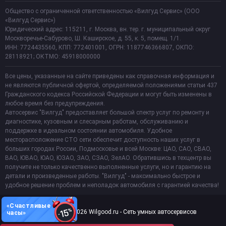
Общество с ограниченной ответственностью «Вилгуд Сервис» (ООО
«Вилгуд Сервис»)
Юридический адрес: 115211, г. Москва, вн. тер. г. муниципальный округ
Москворечье-Сабурово, Ш. Каширское, д. 55, к. 5, помещ. 1/1.
ИНН: 7724435560, КПП: 772401001, ОГРН: 1187746366807, ОКПО:
28118921; ОКТМО: 45918000000
Все цены, указанные на сайте приведены как справочная информация и
не являются публичной офертой, определяемой положениями статьи 437
Гражданского кодекса Российской Федерации и могут быть изменены в
любое время без предупреждения.
Автосервис "Вилгуд" предоставляет большой спектр услуг по ремонту и
диагностике, кузовным и слесарным работам, обслуживанию и
поддержке в идеальном состоянии автомобиля. Удобное
месторасположение СТО сети обеспечит доступность наших услуг в
больших городах России, Подмосковье и всей Москве: ЦАО, САО, СВАО,
ВАО, ЮВАО, ЮАО, ЮЗАО, ЗАО, СЗАО, ЗелАО. Обратившись в техцентр вы
получите не только качественно выполненные услуги, но и гарантию на
детали и произведенные работы. "Вилгуд" - максимально быстрое и
удобное решение проблем и неполадок автомобиля с гарантией качества!
«Счастливые
Copyright 2011-2026 Wilgood.ru - Сеть умных автосервисов
часы»