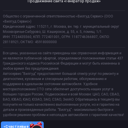
Продвижение сайта «Генератор продаж»
Общество с ограниченной ответственностью «Вилгуд Сервис» (ООО
«Вилгуд Сервис»)
Юридический адрес: 115211, г. Москва, вн. тер. г. муниципальный округ
Москворечье-Сабурово, Ш. Каширское, д. 55, к. 5, помещ. 1/1.
ИНН: 7724435560, КПП: 772401001, ОГРН: 1187746366807, ОКПО:
28118921; ОКТМО: 45918000000
Все цены, указанные на сайте приведены как справочная информация и
не являются публичной офертой, определяемой положениями статьи 437
Гражданского кодекса Российской Федерации и могут быть изменены в
любое время без предупреждения.
Автосервис "Вилгуд" предоставляет большой спектр услуг по ремонту и
диагностике, кузовным и слесарным работам, обслуживанию и
поддержке в идеальном состоянии автомобиля. Удобное
месторасположение СТО сети обеспечит доступность наших услуг в
больших городах России, Подмосковье и всей Москве: ЦАО, САО, СВАО,
ВАО, ЮВАО, ЮАО, ЮЗАО, ЗАО, СЗАО, ЗелАО. Обратившись в техцентр вы
получите не только качественно выполненные услуги, но и гарантию на
детали и произведенные работы. "Вилгуд" - максимально быстрое и
удобное решение проблем и неполадок автомобиля с гарантией качества!
«Счастливые