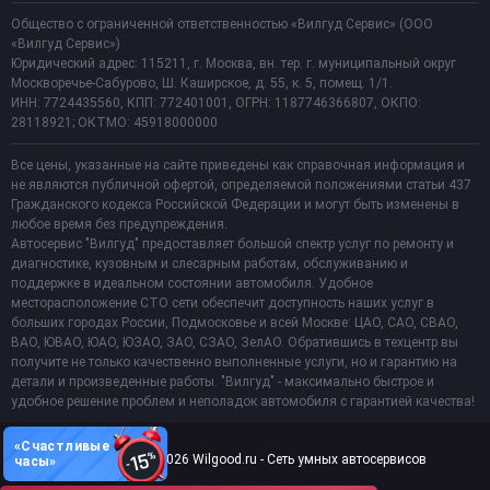
Общество с ограниченной ответственностью «Вилгуд Сервис» (ООО
«Вилгуд Сервис»)
Юридический адрес: 115211, г. Москва, вн. тер. г. муниципальный округ
Москворечье-Сабурово, Ш. Каширское, д. 55, к. 5, помещ. 1/1.
ИНН: 7724435560, КПП: 772401001, ОГРН: 1187746366807, ОКПО:
28118921; ОКТМО: 45918000000
Все цены, указанные на сайте приведены как справочная информация и
не являются публичной офертой, определяемой положениями статьи 437
Гражданского кодекса Российской Федерации и могут быть изменены в
любое время без предупреждения.
Автосервис "Вилгуд" предоставляет большой спектр услуг по ремонту и
диагностике, кузовным и слесарным работам, обслуживанию и
поддержке в идеальном состоянии автомобиля. Удобное
месторасположение СТО сети обеспечит доступность наших услуг в
больших городах России, Подмосковье и всей Москве: ЦАО, САО, СВАО,
ВАО, ЮВАО, ЮАО, ЮЗАО, ЗАО, СЗАО, ЗелАО. Обратившись в техцентр вы
получите не только качественно выполненные услуги, но и гарантию на
детали и произведенные работы. "Вилгуд" - максимально быстрое и
удобное решение проблем и неполадок автомобиля с гарантией качества!
«Счастливые
Copyright 2011-2026 Wilgood.ru - Сеть умных автосервисов
часы»