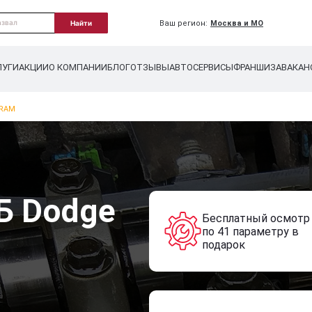
Ваш регион:
Москва и МО
Найти
ЛУГИ
АКЦИИ
О КОМПАНИИ
БЛОГ
ОТЗЫВЫ
АВТОСЕРВИСЫ
ФРАНШИЗА
ВАКАН
 RAM
Б Dodge
Бесплатный осмотр
по 41 параметру в
подарок