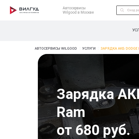
Автосервисы
Wilgood в Москве
УС
АВТОСЕРВИСЫ WILGOOD
УСЛУГИ
ЗАРЯДКА АКБ DODGE
Зарядка АК
Ram
от 680 руб.