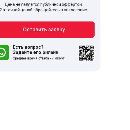
Цена не является публичной оффертой.
За точной ценой обращайтесь в автосервис.
Оставить заявку
707, Московская обл,
141607, Москов
гопрудный г, Береговой проезд,
Волоколамское
 5
Есть вопрос?
Задайте его онлайн
Среднее время ответа - 7 минут
.0
332 отзыва
5.0
с 9:00-21:00
ставить заявку
Оставить зая