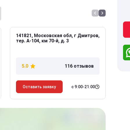
141821, Московская обл, г Дмитров,
141
тер. А-104, км 70-й, д. 3
Дол
дом
5.0
116 отзывов
5
с 9:00-21:00
Оставить заявку
О