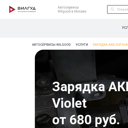
Автосервисы
Wilgood в Москве
УС
АВТОСЕРВИСЫ WILGOOD
УСЛУГИ
ЗАРЯДКА АКБ DATSUN
Зарядка АК
Violet
от 680 руб.