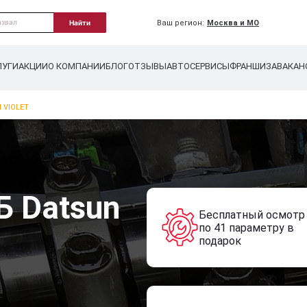
Ваш регион:
Москва и МО
Найти
ЛУГИ
АКЦИИ
О КОМПАНИИ
БЛОГ
ОТЗЫВЫ
АВТОСЕРВИСЫ
ФРАНШИЗА
ВАКАН
 VIOLET
Б Datsun
Бесплатный осмотр
по 41 параметру в
подарок