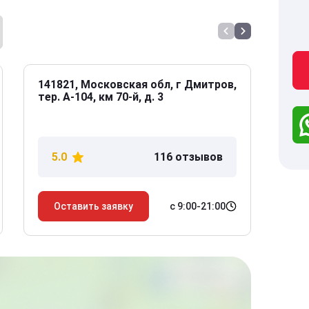
141821, Московская обл, г Дмитров,
141
тер. А-104, км 70-й, д. 3
Дол
дом
5.0
116 отзывов
5
с 9:00-21:00
Оставить заявку
О