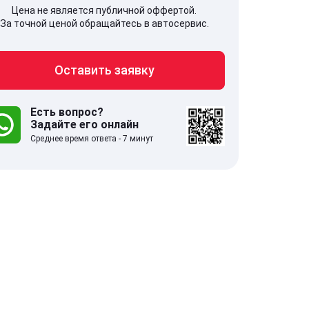
Цена не является публичной оффертой.
За точной ценой обращайтесь в автосервис.
Оставить заявку
707, Московская обл,
141607, Москов
гопрудный г, Береговой проезд,
Волоколамское
 5
Есть вопрос?
Задайте его онлайн
Среднее время ответа - 7 минут
.0
332 отзыва
5.0
с 9:00-21:00
ставить заявку
Оставить зая