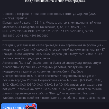
Продвижение сайта «Генератор продаж»
Общество с ограниченной ответственностью «Вилгуд Сервис» (ООО
«Вилгуд Сервис»)
Юридический адрес: 115211, г. Москва, вн. тер. г. муниципальный округ
Москворечье-Сабурово, Ш. Каширское, д. 55, к. 5, помещ. 1/1.
ИНН: 7724435560, КПП: 772401001, ОГРН: 1187746366807, ОКПО:
28118921; ОКТМО: 45918000000
Все цены, указанные на сайте приведены как справочная информация и
не являются публичной офертой, определяемой положениями статьи 437
Гражданского кодекса Российской Федерации и могут быть изменены в
любое время без предупреждения.
Автосервис "Вилгуд" предоставляет большой спектр услуг по ремонту и
диагностике, кузовным и слесарным работам, обслуживанию и
поддержке в идеальном состоянии автомобиля. Удобное
месторасположение СТО сети обеспечит доступность наших услуг в
больших городах России, Подмосковье и всей Москве: ЦАО, САО, СВАО,
ВАО, ЮВАО, ЮАО, ЮЗАО, ЗАО, СЗАО, ЗелАО. Обратившись в техцентр вы
получите не только качественно выполненные услуги, но и гарантию на
детали и произведенные работы. "Вилгуд" - максимально быстрое и
удобное решение проблем и неполадок автомобиля с гарантией качества!
«Счастливые