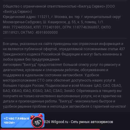
Общество с ограниченной ответственностью «Вилгуд Сервис» (ООО
«Вилгуд Сервис»)
Юридический адрес: 115211, г. Москва, вн. тер. г. муниципальный округ
Москворечье-Сабурово, Ш. Каширское, д. 55, к. 5, помещ. 1/1.
ИНН: 7724435560, КПП: 772401001, ОГРН: 1187746366807, ОКПО:
28118921; ОКТМО: 45918000000
Все цены, указанные на сайте приведены как справочная информация и
не являются публичной офертой, определяемой положениями статьи 437
Гражданского кодекса Российской Федерации и могут быть изменены в
любое время без предупреждения.
Автосервис "Вилгуд" предоставляет большой спектр услуг по ремонту и
диагностике, кузовным и слесарным работам, обслуживанию и
поддержке в идеальном состоянии автомобиля. Удобное
месторасположение СТО сети обеспечит доступность наших услуг в
больших городах России, Подмосковье и всей Москве: ЦАО, САО, СВАО,
ВАО, ЮВАО, ЮАО, ЮЗАО, ЗАО, СЗАО, ЗелАО. Обратившись в техцентр вы
получите не только качественно выполненные услуги, но и гарантию на
детали и произведенные работы. "Вилгуд" - максимально быстрое и
удобное решение проблем и неполадок автомобиля с гарантией качества!
«Счастливые
Copyright 2011-2026 Wilgood.ru - Сеть умных автосервисов
часы»