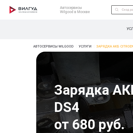
Автосервисы
Wilgood в Москве
УС
АВТОСЕРВИСЫ WILGOOD
УСЛУГИ
ЗАРЯДКА АКБ CITROE
Зарядка АКБ
DS4
от 680 руб.