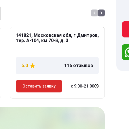
141821, Московская обл, г Дмитров,
141
тер. А-104, км 70-й, д. 3
Дол
дом
5.0
116 отзывов
5
с 9:00-21:00
Оставить заявку
О