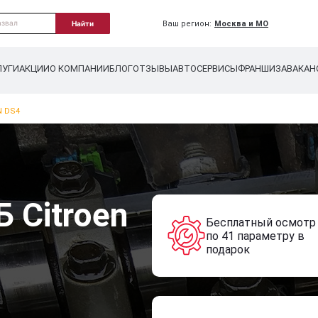
Ваш регион:
Москва и МО
Найти
ЛУГИ
АКЦИИ
О КОМПАНИИ
БЛОГ
ОТЗЫВЫ
АВТОСЕРВИСЫ
ФРАНШИЗА
ВАКАН
N DS4
 Citroen
Бесплатный осмотр
по 41 параметру в
подарок