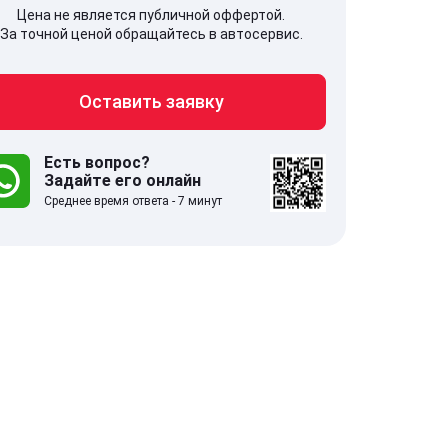
Цена не является публичной оффертой.
За точной ценой обращайтесь в автосервис.
Оставить заявку
707, Московская обл,
141607, Москов
гопрудный г, Береговой проезд,
Волоколамское
 5
Есть вопрос?
Задайте его онлайн
Среднее время ответа - 7 минут
.0
332 отзыва
5.0
с 9:00-21:00
ставить заявку
Оставить зая