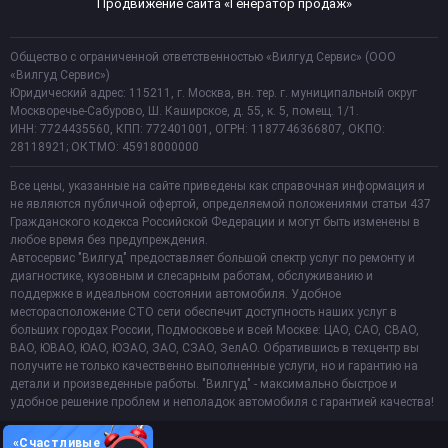
Продвижение сайта «Генератор продаж»
Общество с ограниченной ответственностью «Вилгуд Сервис» (ООО
«Вилгуд Сервис»)
Юридический адрес: 115211, г. Москва, вн. тер. г. муниципальный округ
Москворечье-Сабурово, Ш. Каширское, д. 55, к. 5, помещ. 1/1.
ИНН: 7724435560, КПП: 772401001, ОГРН: 1187746366807, ОКПО:
28118921; ОКТМО: 45918000000
Все цены, указанные на сайте приведены как справочная информация и
не являются публичной офертой, определяемой положениями статьи 437
Гражданского кодекса Российской Федерации и могут быть изменены в
любое время без предупреждения.
Автосервис "Вилгуд" предоставляет большой спектр услуг по ремонту и
диагностике, кузовным и слесарным работам, обслуживанию и
поддержке в идеальном состоянии автомобиля. Удобное
месторасположение СТО сети обеспечит доступность наших услуг в
больших городах России, Подмосковье и всей Москве: ЦАО, САО, СВАО,
ВАО, ЮВАО, ЮАО, ЮЗАО, ЗАО, СЗАО, ЗелАО. Обратившись в техцентр вы
получите не только качественно выполненные услуги, но и гарантию на
детали и произведенные работы. "Вилгуд" - максимально быстрое и
удобное решение проблем и неполадок автомобиля с гарантией качества!
«Счастливые