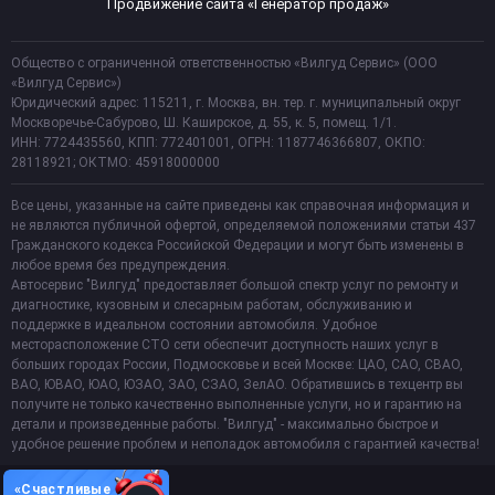
Продвижение сайта «Генератор продаж»
Общество с ограниченной ответственностью «Вилгуд Сервис» (ООО
«Вилгуд Сервис»)
Юридический адрес: 115211, г. Москва, вн. тер. г. муниципальный округ
Москворечье-Сабурово, Ш. Каширское, д. 55, к. 5, помещ. 1/1.
ИНН: 7724435560, КПП: 772401001, ОГРН: 1187746366807, ОКПО:
28118921; ОКТМО: 45918000000
Все цены, указанные на сайте приведены как справочная информация и
не являются публичной офертой, определяемой положениями статьи 437
Гражданского кодекса Российской Федерации и могут быть изменены в
любое время без предупреждения.
Автосервис "Вилгуд" предоставляет большой спектр услуг по ремонту и
диагностике, кузовным и слесарным работам, обслуживанию и
поддержке в идеальном состоянии автомобиля. Удобное
месторасположение СТО сети обеспечит доступность наших услуг в
больших городах России, Подмосковье и всей Москве: ЦАО, САО, СВАО,
ВАО, ЮВАО, ЮАО, ЮЗАО, ЗАО, СЗАО, ЗелАО. Обратившись в техцентр вы
получите не только качественно выполненные услуги, но и гарантию на
детали и произведенные работы. "Вилгуд" - максимально быстрое и
удобное решение проблем и неполадок автомобиля с гарантией качества!
«Счастливые