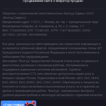
Продвижение сайта «Генератор продаж»
Общество с ограниченной ответственностью «Вилгуд Сервис» (ООО
«Вилгуд Сервис»)
Юридический адрес: 115211, г. Москва, вн. тер. г. муниципальный округ
Москворечье-Сабурово, Ш. Каширское, д. 55, к. 5, помещ. 1/1.
ИНН: 7724435560, КПП: 772401001, ОГРН: 1187746366807, ОКПО:
28118921; ОКТМО: 45918000000
Все цены, указанные на сайте приведены как справочная информация и
не являются публичной офертой, определяемой положениями статьи 437
Гражданского кодекса Российской Федерации и могут быть изменены в
любое время без предупреждения.
Автосервис "Вилгуд" предоставляет большой спектр услуг по ремонту и
диагностике, кузовным и слесарным работам, обслуживанию и
поддержке в идеальном состоянии автомобиля. Удобное
месторасположение СТО сети обеспечит доступность наших услуг в
больших городах России, Подмосковье и всей Москве: ЦАО, САО, СВАО,
ВАО, ЮВАО, ЮАО, ЮЗАО, ЗАО, СЗАО, ЗелАО. Обратившись в техцентр вы
получите не только качественно выполненные услуги, но и гарантию на
детали и произведенные работы. "Вилгуд" - максимально быстрое и
удобное решение проблем и неполадок автомобиля с гарантией качества!
«Счастливые