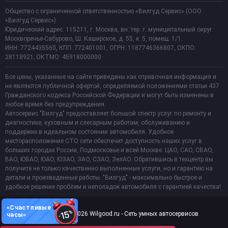
Общество с ограниченной ответственностью «Вилгуд Сервис» (ООО
«Вилгуд Сервис»)
Юридический адрес: 115211, г. Москва, вн. тер. г. муниципальный округ
Москворечье-Сабурово, Ш. Каширское, д. 55, к. 5, помещ. 1/1.
ИНН: 7724435560, КПП: 772401001, ОГРН: 1187746366807, ОКПО:
28118921; ОКТМО: 45918000000
Все цены, указанные на сайте приведены как справочная информация и
не являются публичной офертой, определяемой положениями статьи 437
Гражданского кодекса Российской Федерации и могут быть изменены в
любое время без предупреждения.
Автосервис "Вилгуд" предоставляет большой спектр услуг по ремонту и
диагностике, кузовным и слесарным работам, обслуживанию и
поддержке в идеальном состоянии автомобиля. Удобное
месторасположение СТО сети обеспечит доступность наших услуг в
больших городах России, Подмосковье и всей Москве: ЦАО, САО, СВАО,
ВАО, ЮВАО, ЮАО, ЮЗАО, ЗАО, СЗАО, ЗелАО. Обратившись в техцентр вы
получите не только качественно выполненные услуги, но и гарантию на
детали и произведенные работы. "Вилгуд" - максимально быстрое и
удобное решение проблем и неполадок автомобиля с гарантией качества!
«Счастливые
Copyright 2011-2026 Wilgood.ru - Сеть умных автосервисов
часы»