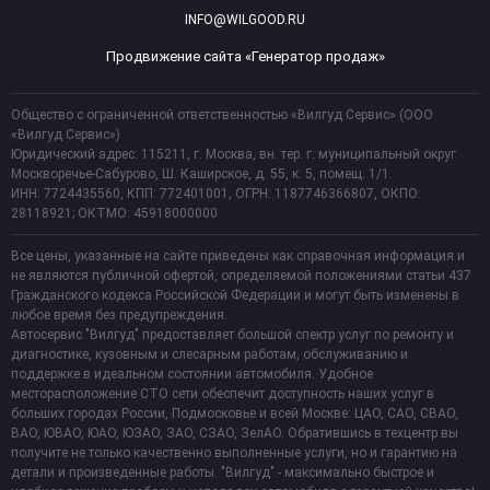
INFO@WILGOOD.RU
Продвижение сайта «Генератор продаж»
Общество с ограниченной ответственностью «Вилгуд Сервис» (ООО
«Вилгуд Сервис»)
Юридический адрес: 115211, г. Москва, вн. тер. г. муниципальный округ
Москворечье-Сабурово, Ш. Каширское, д. 55, к. 5, помещ. 1/1.
ИНН: 7724435560, КПП: 772401001, ОГРН: 1187746366807, ОКПО:
28118921; ОКТМО: 45918000000
Все цены, указанные на сайте приведены как справочная информация и
не являются публичной офертой, определяемой положениями статьи 437
Гражданского кодекса Российской Федерации и могут быть изменены в
любое время без предупреждения.
Автосервис "Вилгуд" предоставляет большой спектр услуг по ремонту и
диагностике, кузовным и слесарным работам, обслуживанию и
поддержке в идеальном состоянии автомобиля. Удобное
месторасположение СТО сети обеспечит доступность наших услуг в
больших городах России, Подмосковье и всей Москве: ЦАО, САО, СВАО,
ВАО, ЮВАО, ЮАО, ЮЗАО, ЗАО, СЗАО, ЗелАО. Обратившись в техцентр вы
получите не только качественно выполненные услуги, но и гарантию на
детали и произведенные работы. "Вилгуд" - максимально быстрое и