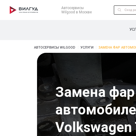
Автосервисы
Wilgood в Москве
УС
АВТОСЕРВИСЫ WILGOOD
УСЛУГИ
ЗАМЕНА ФАР АВТОМО
Замена фар
автомобил
Volkswagen 