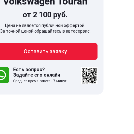
Volkswagen Touran
от 2 100 руб.
Цена не является публичной оффертой.
За точной ценой обращайтесь в автосервис.
707, Московская обл,
141607, Москов
Оставить заявку
гопрудный г, Береговой проезд,
Волоколамское
 5
Есть вопрос?
Задайте его онлайн
.0
332 отзыва
5.0
Среднее время ответа - 7 минут
с 9:00-21:00
ставить заявку
Оставить зая