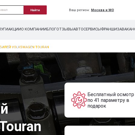
Ваш регион:
Москва и МО
Найти
ЛУГИ
АКЦИИ
О КОМПАНИИ
БЛОГ
ОТЗЫВЫ
АВТОСЕРВИСЫ
ФРАНШИЗА
ВАКАН
БИЛЕЙ VOLKSWAGEN TOURAN
Бесплатный осмотр
по 41 параметру в
ей
подарок
Touran