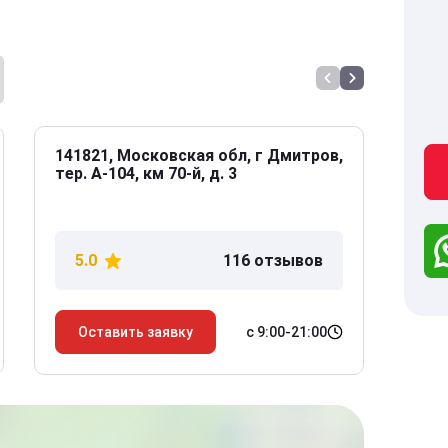
141821, Московская обл, г Дмитров,
141
тер. А-104, км 70-й, д. 3
Дол
дом
5.0
116 отзывов
5
с 9:00-21:00
Оставить заявку
О