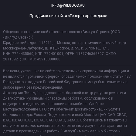
INFO@WILGOOD.RU
Продвижение сайта «Генератор продаж»
Общество с ограниченной ответственностью «Вилгуд Сервис» (ООО
«Вилгуд Сервис»)
Юридический адрес: 115211, г. Москва, вн. тер. г. муниципальный округ
Москворечье-Сабурово, Ш. Каширское, д. 55, к. 5, помещ. 1/1.
ИНН: 7724435560, КПП: 772401001, ОГРН: 1187746366807, ОКПО:
28118921; ОКТМО: 45918000000
Все цены, указанные на сайте приведены как справочная информация и
не являются публичной офертой, определяемой положениями статьи 437
Гражданского кодекса Российской Федерации и могут быть изменены в
любое время без предупреждения.
Автосервис "Вилгуд" предоставляет большой спектр услуг по ремонту и
диагностике, кузовным и слесарным работам, обслуживанию и
поддержке в идеальном состоянии автомобиля. Удобное
месторасположение СТО сети обеспечит доступность наших услуг в
больших городах России, Подмосковье и всей Москве: ЦАО, САО, СВАО,
ВАО, ЮВАО, ЮАО, ЮЗАО, ЗАО, СЗАО, ЗелАО. Обратившись в техцентр вы
получите не только качественно выполненные услуги, но и гарантию на
детали и произведенные работы. "Вилгуд" - максимально быстрое и