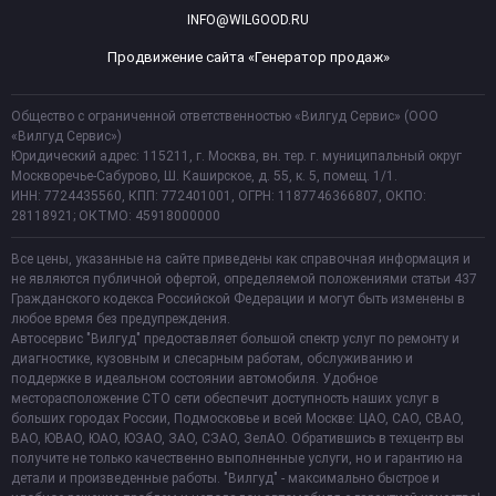
INFO@WILGOOD.RU
Продвижение сайта «Генератор продаж»
Общество с ограниченной ответственностью «Вилгуд Сервис» (ООО
«Вилгуд Сервис»)
Юридический адрес: 115211, г. Москва, вн. тер. г. муниципальный округ
Москворечье-Сабурово, Ш. Каширское, д. 55, к. 5, помещ. 1/1.
ИНН: 7724435560, КПП: 772401001, ОГРН: 1187746366807, ОКПО:
28118921; ОКТМО: 45918000000
Все цены, указанные на сайте приведены как справочная информация и
не являются публичной офертой, определяемой положениями статьи 437
Гражданского кодекса Российской Федерации и могут быть изменены в
любое время без предупреждения.
Автосервис "Вилгуд" предоставляет большой спектр услуг по ремонту и
диагностике, кузовным и слесарным работам, обслуживанию и
поддержке в идеальном состоянии автомобиля. Удобное
месторасположение СТО сети обеспечит доступность наших услуг в
больших городах России, Подмосковье и всей Москве: ЦАО, САО, СВАО,
ВАО, ЮВАО, ЮАО, ЮЗАО, ЗАО, СЗАО, ЗелАО. Обратившись в техцентр вы
получите не только качественно выполненные услуги, но и гарантию на
детали и произведенные работы. "Вилгуд" - максимально быстрое и