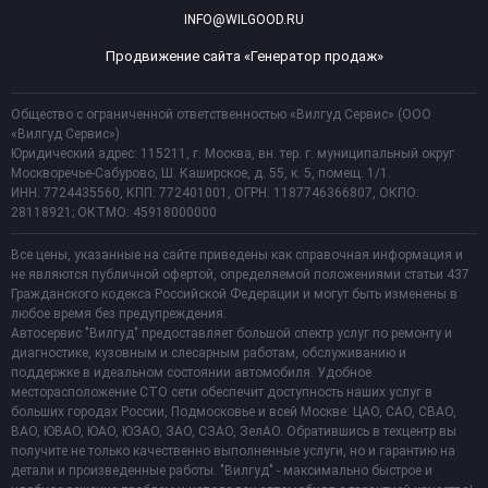
INFO@WILGOOD.RU
Продвижение сайта «Генератор продаж»
Общество с ограниченной ответственностью «Вилгуд Сервис» (ООО
«Вилгуд Сервис»)
Юридический адрес: 115211, г. Москва, вн. тер. г. муниципальный округ
Москворечье-Сабурово, Ш. Каширское, д. 55, к. 5, помещ. 1/1.
ИНН: 7724435560, КПП: 772401001, ОГРН: 1187746366807, ОКПО:
28118921; ОКТМО: 45918000000
Все цены, указанные на сайте приведены как справочная информация и
не являются публичной офертой, определяемой положениями статьи 437
Гражданского кодекса Российской Федерации и могут быть изменены в
любое время без предупреждения.
Автосервис "Вилгуд" предоставляет большой спектр услуг по ремонту и
диагностике, кузовным и слесарным работам, обслуживанию и
поддержке в идеальном состоянии автомобиля. Удобное
месторасположение СТО сети обеспечит доступность наших услуг в
больших городах России, Подмосковье и всей Москве: ЦАО, САО, СВАО,
ВАО, ЮВАО, ЮАО, ЮЗАО, ЗАО, СЗАО, ЗелАО. Обратившись в техцентр вы
получите не только качественно выполненные услуги, но и гарантию на
детали и произведенные работы. "Вилгуд" - максимально быстрое и