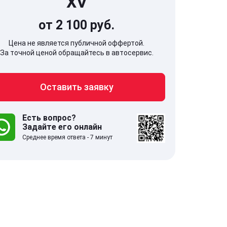
XV
от 2 100 руб.
Цена не является публичной оффертой.
За точной ценой обращайтесь в автосервис.
707, Московская обл,
141607, Москов
Оставить заявку
гопрудный г, Береговой проезд,
Волоколамское
 5
Есть вопрос?
Задайте его онлайн
.0
332 отзыва
5.0
Среднее время ответа - 7 минут
с 9:00-21:00
ставить заявку
Оставить зая