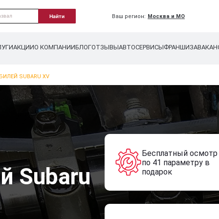
Ваш регион:
Москва и МО
Найти
ЛУГИ
АКЦИИ
О КОМПАНИИ
БЛОГ
ОТЗЫВЫ
АВТОСЕРВИСЫ
ФРАНШИЗА
ВАКАН
БИЛЕЙ SUBARU XV
Бесплатный осмотр
по 41 параметру в
й Subaru
подарок