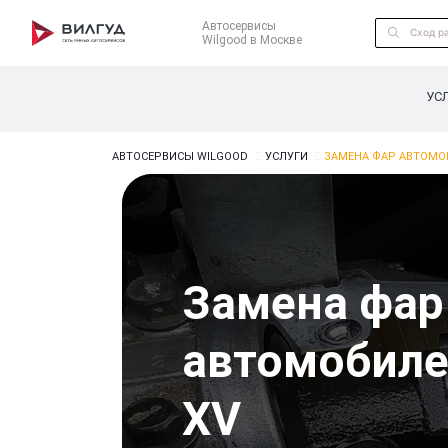
Автосервисы
Wilgood в Москве
УС
АВТОСЕРВИСЫ WILGOOD
УСЛУГИ
ЗАМЕНА ФАР АВТОМО
Замена фар
автомобиле
XV