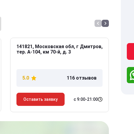
141821, Московская обл, г Дмитров,
141
тер. А-104, км 70-й, д. 3
Дол
дом
5.0
116 отзывов
5
с 9:00-21:00
Оставить заявку
О