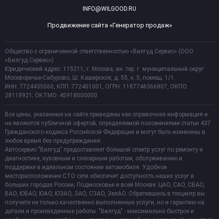
INFO@WILGOOD.RU
Продвижение сайта «Генератор продаж»
Общество с ограниченной ответственностью «Вилгуд Сервис» (ООО
«Вилгуд Сервис»)
Юридический адрес: 115211, г. Москва, вн. тер. г. муниципальный округ
Москворечье-Сабурово, Ш. Каширское, д. 55, к. 5, помещ. 1/1.
ИНН: 7724435560, КПП: 772401001, ОГРН: 1187746366807, ОКПО:
28118921; ОКТМО: 45918000000
Все цены, указанные на сайте приведены как справочная информация и
не являются публичной офертой, определяемой положениями статьи 437
Гражданского кодекса Российской Федерации и могут быть изменены в
любое время без предупреждения.
Автосервис "Вилгуд" предоставляет большой спектр услуг по ремонту и
диагностике, кузовным и слесарным работам, обслуживанию и
поддержке в идеальном состоянии автомобиля. Удобное
месторасположение СТО сети обеспечит доступность наших услуг в
больших городах России, Подмосковье и всей Москве: ЦАО, САО, СВАО,
ВАО, ЮВАО, ЮАО, ЮЗАО, ЗАО, СЗАО, ЗелАО. Обратившись в техцентр вы
получите не только качественно выполненные услуги, но и гарантию на
детали и произведенные работы. "Вилгуд" - максимально быстрое и